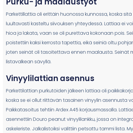
Purku- ja maalaustyöt
Parkettillattia oli erittäin huonossa kunnossa, koska sitä 
luultavasti kasteltu siivouksen yhteydessä. Lattiaa ei v
hioa ja lakata, vaan se oli purettava kokonaan pois. Sei
poistettiin kaksi kerrosta tapettia, eikä seiniä oltu pohj
joten seinät oli tasoitettava ennen maalausta. Seinät m
listavalkean sävyllä.
Vinyylilattian asennus
Parkettilattian purkutöiden jälkeen lattiaa oli paikkakorj
koska se ei ollut riittävän tasainen vinyylin asennusta v
Paikkatasoitus tehtiin Ardex A45 korjausmassalla. Latti
asennettiin Douro peanut vinyylilankku, jossa on integr
askeleriste. Jalkalistoiksi valittiin petsattu tammi lista. M