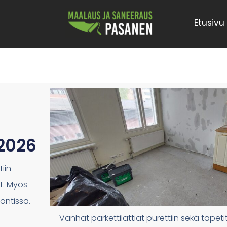
Etusivu
.2026
iin
t. Myös
ontissa.
Vanhat parkettilattiat purettiin sekä tapetit p