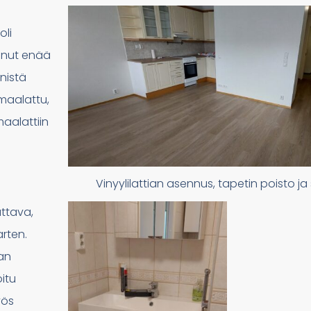
oli
oinut enää
nistä
amaalattu,
aalattiin
Vinyylilattian asennus, tapetin poisto j
attava,
arten.
aan
oitu
yös