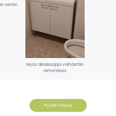
oin sentin
Myös allaskaappi vaihdettiin
remontissa.
Pyydä Tarjous