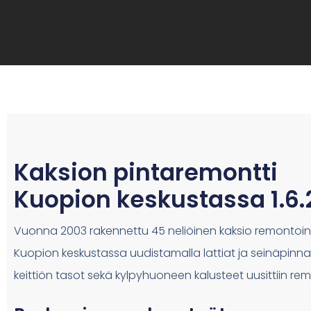
Siirry
sisältöön
Kaksion pintaremontti
Kuopion keskustassa 1.6
Vuonna 2003 rakennettu 45 neliöinen kaksio remontoint
Kuopion keskustassa uudistamalla lattiat ja seinäpinna
keittiön tasot sekä kylpyhuoneen kalusteet uusittiin rem