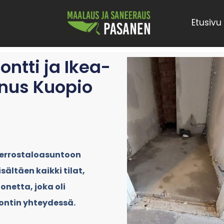
Etusivu
ntti ja Ikea-
nnus Kuopio
kerrostaloasuntoon
sältäen kaikki tilat,
netta, joka oli
ontin yhteydessä.