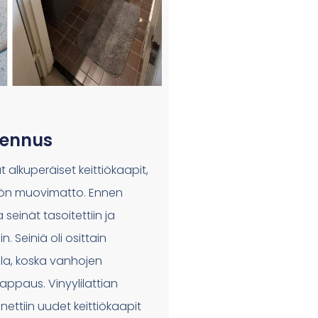
sennus
t alkuperäiset keittiökaapit,
ttiön muovimatto. Ennen
seinät tasoitettiin ja
n. Seiniä oli osittain
illa, koska vanhojen
rappaus. Vinyylilattian
ettiin uudet keittiökaapit