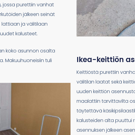
ä, jossa purettiin vanhat
urkutöiden jälkeen seinät
 lattiaan ja välitilaan
uudet kalusteet.
taan koko asunnon osalta
Ikea-keittiön a
a. Makuuhuoneisiin tuli
Keittiöstä purettiin vanha
välitilan laatat sekä kei
uuden keittiön asennusta 
maalattiin tarvittavilta osi
täytettävä käsikipsilaast
kalusteiden alta puuttui 
asennuksen jälkeen asenn