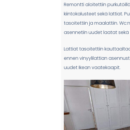
Remontti aloitettiin purkutöill
kiintokalusteet sekä lattiat. P
tasoitettiin ja maalattiin. Wc:n
asennetiin uudet laatat sekä 
Lattiat tasoitettiin kauttaal
ennen vinyylilattian asennust
uudet Ikean vaatekaapit.