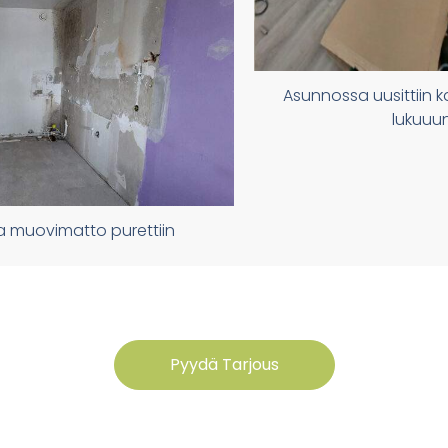
Asunnossa uusittiin k
lukuuu
ja muovimatto purettiin
Pyydä Tarjous