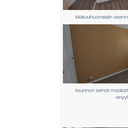
Makuuhuoneisiin asenne
Asunnon seinät maalattii
vinyyl