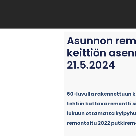
Siirry
sisältöön
Asunnon remo
keittiön ase
21.5.2024
60-luvulla rakennettuun 
tehtiin kattava remontti si
lukuun ottamatta kylpyhuo
remontoitu 2022 putkirem